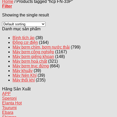
Home
/
Products tagged “hcp FN-33P”
Filter
Showing the single result
Danh mục sản phẩm
Bình tích áp
(38)
Động cơ điện
(164)
Máy bơm chìm, bơm nước thải
(799)
Máy bơm công nghiệp
(1167)
Máy bơm giếng khoan
(148)
Máy bơm hoá chất
(321)
Máy bơm trục đứng
(664)
Máy khuấy
(39)
Máy Nén Khí
(39)
Máy thổi khí
(235)
Hãng Sản Xuất
APP
Speroni
Elanta
Tsurumi
Ebara