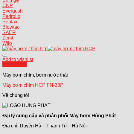
Shimge
CNP
Evergush
Pedrollo
Pentax
Blowtac
SAER
Zenit
Wilo
Add to wishlist
Quick View
Máy bơm chìm, bơm nước thải
Máy bơm chìm HCP FN-33P
Về chúng tôi
Đại lý cung cấp và phân phối Máy bơm Hùng Phát
Địa chỉ: Duyên Hà – Thanh Trì – Hà Nội