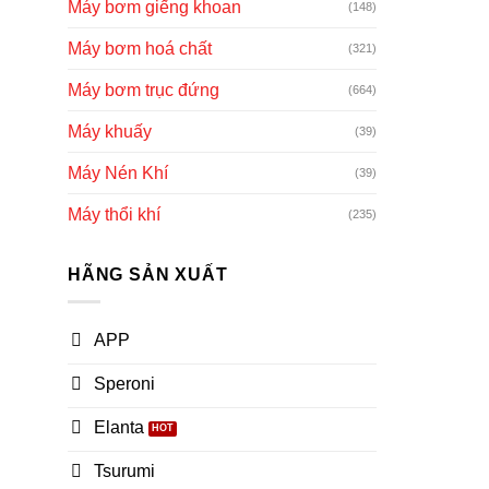
Máy bơm giếng khoan
(148)
Máy bơm hoá chất
(321)
Máy bơm trục đứng
(664)
Máy khuấy
(39)
Máy Nén Khí
(39)
Máy thổi khí
(235)
HÃNG SẢN XUẤT
APP
Speroni
Elanta
Tsurumi