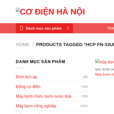
Skip
to
content
Danh mục sản phẩm
TR
HOME
/
PRODUCTS TAGGED “HCP FN-33U
DANH MỤC SẢN PHẨM
MÁY BƠM CH
Máy bơm c
Bình tích áp
(38)
Động cơ điện
(164)
Máy bơm chìm, bơm nước thải
(799)
Máy bơm công nghiệp
(1167)