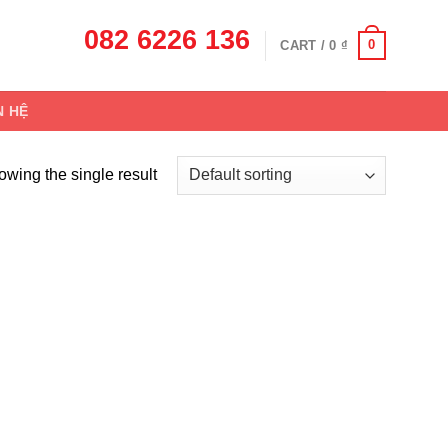
082 6226 136
0
CART /
0
₫
N HỆ
wing the single result