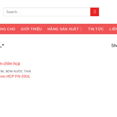
Search
for:
ANG CHỦ
GIỚI THIỆU
HÃNG SẢN XUẤT
TIN TỨC
LIÊ
L”
Sho
ÌM, BƠM NƯỚC THẢI
Add
hìm HCP FN-33UL
to
wishlist