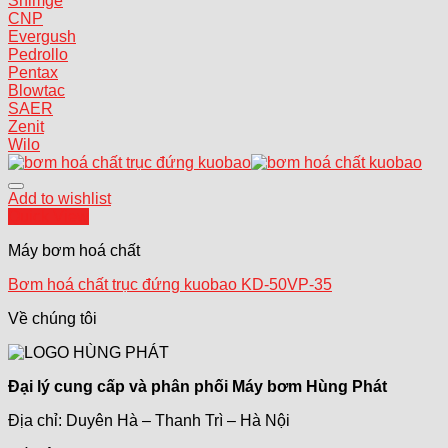
Shimge
CNP
Evergush
Pedrollo
Pentax
Blowtac
SAER
Zenit
Wilo
Add to wishlist
Quick View
Máy bơm hoá chất
Bơm hoá chất trục đứng kuobao KD-50VP-35
Về chúng tôi
Đại lý cung cấp và phân phối Máy bơm Hùng Phát
Địa chỉ: Duyên Hà – Thanh Trì – Hà Nội