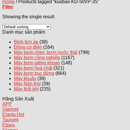
Home
/
Products tagged “kuobao KD-50VP-35”
Filter
Showing the single result
Danh mục sản phẩm
Bình tích áp
(38)
Động cơ điện
(164)
Máy bơm chìm, bơm nước thải
(799)
Máy bơm công nghiệp
(1167)
Máy bơm giếng khoan
(148)
Máy bơm hoá chất
(321)
Máy bơm trục đứng
(664)
Máy khuấy
(39)
Máy Nén Khí
(39)
Máy thổi khí
(235)
Hãng Sản Xuất
APP
Speroni
Elanta
Tsurumi
Ebara