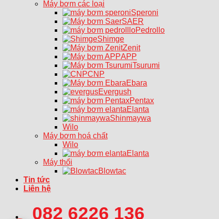
Máy bơm các loại
Speroni
SAER
Pedrollo
Shimge
Zenit
APP
Tsurumi
CNP
Ebara
Evergush
Pentax
Elanta
Shinmaywa
Wilo
Máy bơm hoá chất
Wilo
Elanta
Máy thổi
Blowtac
Tin tức
Liên hệ
082 6226 136