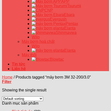
APP
Tsurumi
CNP
Ebara
Evergush
Pentax
Elanta
Shinmaywa
Wilo
Máy bơm hoá chất
Wilo
Elanta
Máy thổi
Blowtac
Tin tức
Liên hệ
Home
/
Products tagged “máy bơm 3M 32-200/3.0”
Filter
Showing the single result
Danh mục sản phẩm