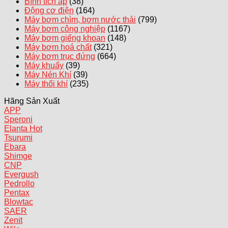
Bình tích áp
(38)
Động cơ điện
(164)
Máy bơm chìm, bơm nước thải
(799)
Máy bơm công nghiệp
(1167)
Máy bơm giếng khoan
(148)
Máy bơm hoá chất
(321)
Máy bơm trục đứng
(664)
Máy khuấy
(39)
Máy Nén Khí
(39)
Máy thổi khí
(235)
Hãng Sản Xuất
APP
Speroni
Elanta
Tsurumi
Ebara
Shimge
CNP
Evergush
Pedrollo
Pentax
Blowtac
SAER
Zenit