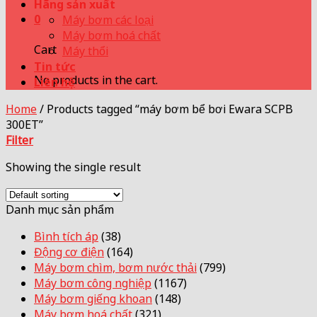
Hãng sản xuất
0
Máy bơm các loại
Máy bơm hoá chất
Cart
Máy thổi
Tin tức
No products in the cart.
Liên hệ
Home
/
Products tagged “máy bơm bể bơi Ewara SCPB
300ET”
Filter
Showing the single result
Danh mục sản phẩm
Bình tích áp
(38)
Động cơ điện
(164)
Máy bơm chìm, bơm nước thải
(799)
Máy bơm công nghiệp
(1167)
Máy bơm giếng khoan
(148)
Máy bơm hoá chất
(321)