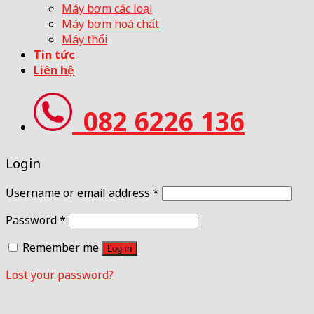
Máy bơm các loại
Máy bơm hoá chất
Máy thổi
Tin tức
Liên hệ
082 6226 136
Login
Username or email address
*
Password
*
Remember me
Log in
Lost your password?