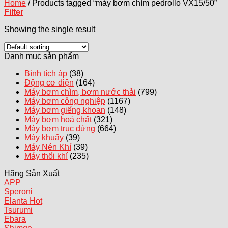
Home
/
Products tagged “máy bơm chìm pedrollo VX15/50”
Filter
Showing the single result
Danh mục sản phẩm
Bình tích áp
(38)
Động cơ điện
(164)
Máy bơm chìm, bơm nước thải
(799)
Máy bơm công nghiệp
(1167)
Máy bơm giếng khoan
(148)
Máy bơm hoá chất
(321)
Máy bơm trục đứng
(664)
Máy khuấy
(39)
Máy Nén Khí
(39)
Máy thổi khí
(235)
Hãng Sản Xuất
APP
Speroni
Elanta
Tsurumi
Ebara