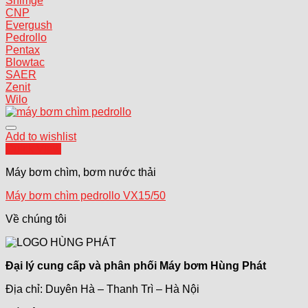
Shimge
CNP
Evergush
Pedrollo
Pentax
Blowtac
SAER
Zenit
Wilo
Add to wishlist
Quick View
Máy bơm chìm, bơm nước thải
Máy bơm chìm pedrollo VX15/50
Về chúng tôi
Đại lý cung cấp và phân phối Máy bơm Hùng Phát
Địa chỉ: Duyên Hà – Thanh Trì – Hà Nội