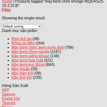
Home
/
Products tagged “máy bơm chìm shimge WQDAS25-
10-2.2CB”
Filter
Showing the single result
Danh mục sản phẩm
Bình tích áp
(38)
Động cơ điện
(164)
Máy bơm chìm, bơm nước thải
(799)
Máy bơm công nghiệp
(1167)
Máy bơm giếng khoan
(148)
Máy bơm hoá chất
(321)
Máy bơm trục đứng
(664)
Máy khuấy
(39)
Máy Nén Khí
(39)
Máy thổi khí
(235)
Hãng Sản Xuất
APP
Speroni
Elanta
Tsurumi