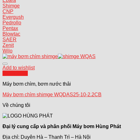
Ebara
Shimge
CNP
Evergush
Pedrollo
Pentax
Blowtac
SAER
Zenit
Wilo
Add to wishlist
Quick View
Máy bơm chìm, bơm nước thải
Máy bơm chìm shimge WQDAS25-10-2.2CB
Về chúng tôi
Đại lý cung cấp và phân phối Máy bơm Hùng Phát
Địa chỉ: Duyên Hà – Thanh Trì – Hà Nội