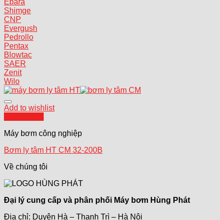
Ebara
Shimge
CNP
Evergush
Pedrollo
Pentax
Blowtac
SAER
Zenit
Wilo
Add to wishlist
Quick View
Máy bơm công nghiệp
Bơm ly tâm HT CM 32-200B
Về chúng tôi
Đại lý cung cấp và phân phối Máy bơm Hùng Phát
Địa chỉ: Duyên Hà – Thanh Trì – Hà Nội