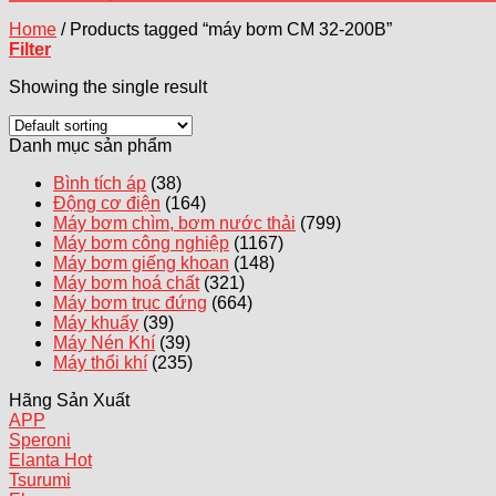
Home
/
Products tagged “máy bơm CM 32-200B”
Filter
Showing the single result
Danh mục sản phẩm
Bình tích áp
(38)
Động cơ điện
(164)
Máy bơm chìm, bơm nước thải
(799)
Máy bơm công nghiệp
(1167)
Máy bơm giếng khoan
(148)
Máy bơm hoá chất
(321)
Máy bơm trục đứng
(664)
Máy khuấy
(39)
Máy Nén Khí
(39)
Máy thổi khí
(235)
Hãng Sản Xuất
APP
Speroni
Elanta
Tsurumi