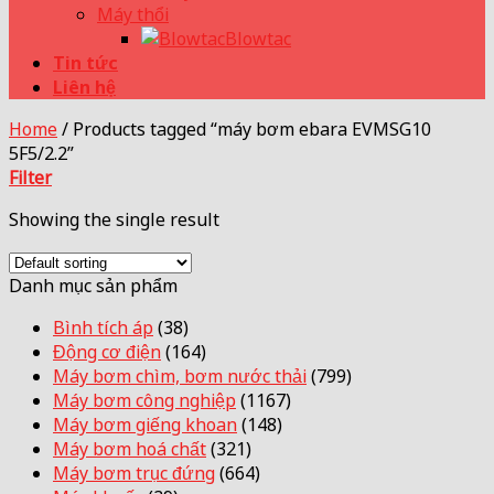
Máy thổi
Blowtac
Tin tức
Liên hệ
Home
/
Products tagged “máy bơm ebara EVMSG10
5F5/2.2”
Filter
Showing the single result
Danh mục sản phẩm
Bình tích áp
(38)
Động cơ điện
(164)
Máy bơm chìm, bơm nước thải
(799)
Máy bơm công nghiệp
(1167)
Máy bơm giếng khoan
(148)
Máy bơm hoá chất
(321)
Máy bơm trục đứng
(664)