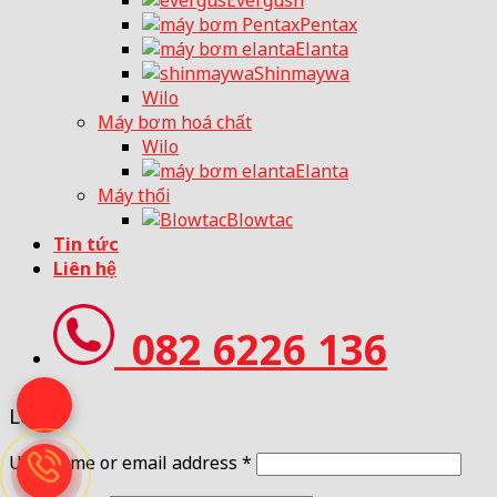
Evergush
Pentax
Elanta
Shinmaywa
Wilo
Máy bơm hoá chất
Wilo
Elanta
Máy thổi
Blowtac
Tin tức
Liên hệ
082 6226 136
Login
Username or email address
*