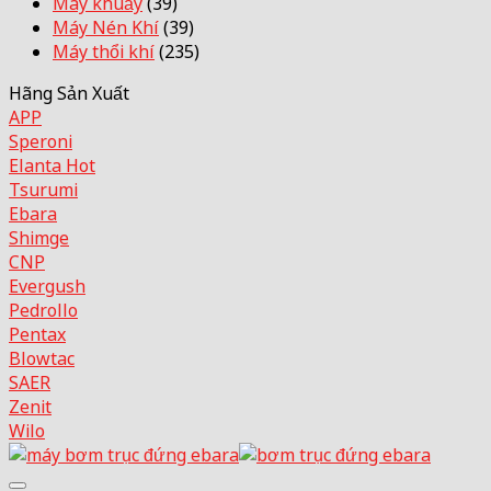
Máy khuấy
(39)
Máy Nén Khí
(39)
Máy thổi khí
(235)
Hãng Sản Xuất
APP
Speroni
Elanta
Tsurumi
Ebara
Shimge
CNP
Evergush
Pedrollo
Pentax
Blowtac
SAER
Zenit
Wilo