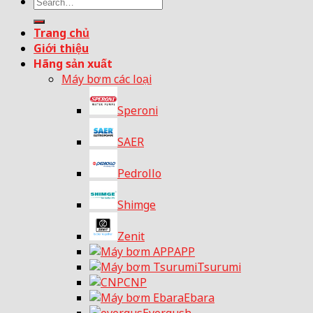
Search
for:
Trang chủ
Giới thiệu
Hãng sản xuất
Máy bơm các loại
Speroni
SAER
Pedrollo
Shimge
Zenit
APP
Tsurumi
CNP
Ebara