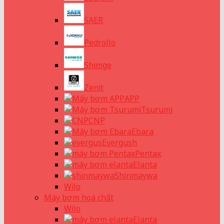
SAER
Pedrollo
Shimge
Zenit
APP
Tsurumi
CNP
Ebara
Evergush
Pentax
Elanta
Shinmaywa
Wilo
Máy bơm hoá chất
Wilo
Elanta