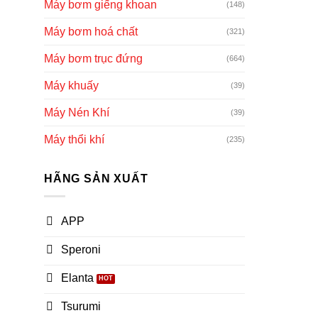
Máy bơm giếng khoan
(148)
Máy bơm hoá chất
(321)
Máy bơm trục đứng
(664)
Máy khuấy
(39)
Máy Nén Khí
(39)
Máy thổi khí
(235)
HÃNG SẢN XUẤT
APP
Speroni
Elanta
Tsurumi