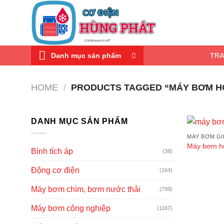
Skip
to
content
Danh mục sản phẩm
TR
HOME
/
PRODUCTS TAGGED “MÁY BƠM HOẢ
DANH MỤC SẢN PHẨM
MÁY BƠM G
Máy bơm ho
Bình tích áp
(38)
Động cơ điện
(164)
Máy bơm chìm, bơm nước thải
(799)
Máy bơm công nghiệp
(1167)