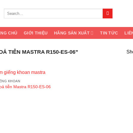
Search
for:
ANG CHỦ
GIỚI THIỆU
HÃNG SẢN XUẤT
TIN TỨC
LIÊ
 TIỄN MASTRA R150-ES-06”
Sho
IẾNG KHOAN
Add
ả tiễn Mastra R150-ES-06
to
wishlist