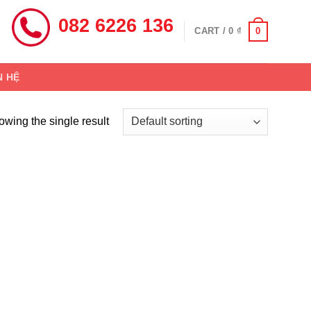
082 6226 136
0
CART /
0
₫
N HỆ
wing the single result