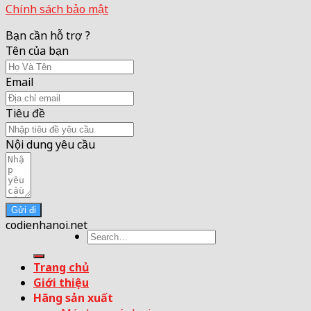
Chính sách bảo mật
Bạn cần hỗ trợ ?
Tên của bạn
Email
Tiêu đề
Nội dung yêu cầu
Gửi đi
codienhanoi.net
Search
for:
Trang chủ
Giới thiệu
Hãng sản xuất