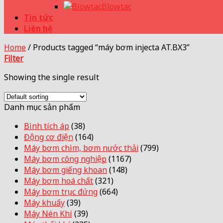
Blowtac
Tin tức
Liên hệ
Home
/
Products tagged “máy bơm injecta AT.BX3”
Filter
Showing the single result
Danh mục sản phẩm
Bình tích áp
(38)
Động cơ điện
(164)
Máy bơm chìm, bơm nước thải
(799)
Máy bơm công nghiệp
(1167)
Máy bơm giếng khoan
(148)
Máy bơm hoá chất
(321)
Máy bơm trục đứng
(664)
Máy khuấy
(39)
Máy Nén Khí
(39)