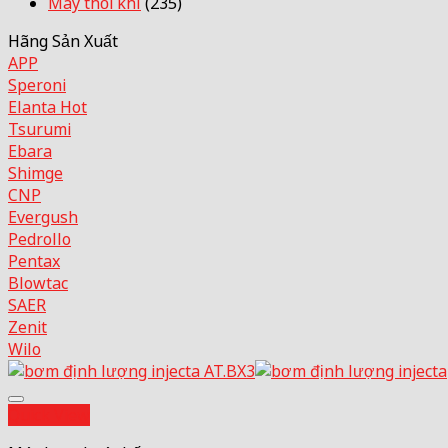
Máy thổi khí
(235)
Hãng Sản Xuất
APP
Speroni
Elanta
Tsurumi
Ebara
Shimge
CNP
Evergush
Pedrollo
Pentax
Blowtac
SAER
Zenit
Wilo
Quick View