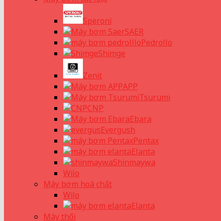
Speroni
SAER
Pedrollo
Shimge
Zenit
APP
Tsurumi
CNP
Ebara
Evergush
Pentax
Elanta
Shinmaywa
Wilo
Máy bơm hoá chất
Wilo
Elanta
Máy thổi