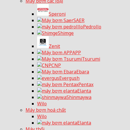
Máy bơm các loại
Speroni
SAER
Pedrollo
Shimge
Zenit
APP
Tsurumi
CNP
Ebara
Evergush
Pentax
Elanta
Shinmaywa
Wilo
Máy bơm hoá chất
Wilo
Elanta
Máy thổi