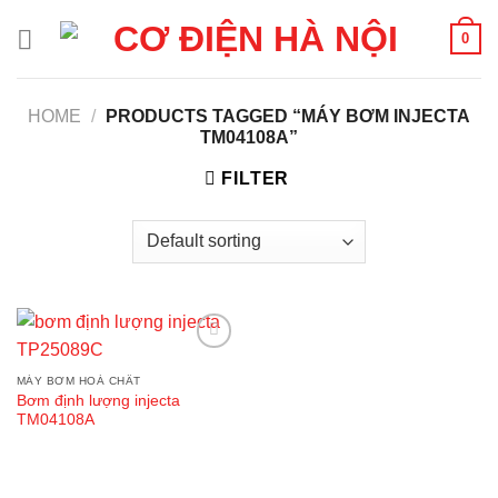
Skip
0
to
content
HOME
/
PRODUCTS TAGGED “MÁY BƠM INJECTA
TM04108A”
FILTER
Add to
wishlist
MÁY BƠM HOÁ CHẤT
Bơm định lượng injecta
TM04108A