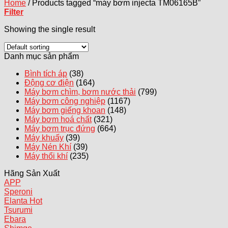
Home
/
Products tagged “máy bơm injecta TM06165B”
Filter
Showing the single result
Danh mục sản phẩm
Bình tích áp
(38)
Động cơ điện
(164)
Máy bơm chìm, bơm nước thải
(799)
Máy bơm công nghiệp
(1167)
Máy bơm giếng khoan
(148)
Máy bơm hoá chất
(321)
Máy bơm trục đứng
(664)
Máy khuấy
(39)
Máy Nén Khí
(39)
Máy thổi khí
(235)
Hãng Sản Xuất
APP
Speroni
Elanta
Tsurumi
Ebara