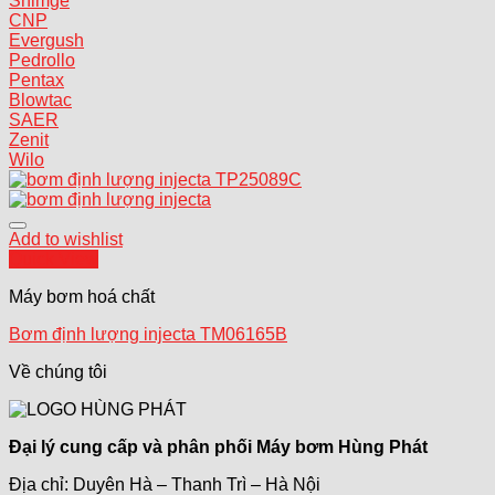
Shimge
CNP
Evergush
Pedrollo
Pentax
Blowtac
SAER
Zenit
Wilo
Add to wishlist
Quick View
Máy bơm hoá chất
Bơm định lượng injecta TM06165B
Về chúng tôi
Đại lý cung cấp và phân phối Máy bơm Hùng Phát
Địa chỉ: Duyên Hà – Thanh Trì – Hà Nội