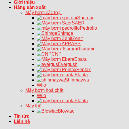
Giới thiệu
Hãng sản xuất
Máy bơm các loại
Speroni
SAER
Pedrollo
Shimge
Zenit
APP
Tsurumi
CNP
Ebara
Evergush
Pentax
Elanta
Shinmaywa
Wilo
Máy bơm hoá chất
Wilo
Elanta
Máy thổi
Blowtac
Tin tức
Liên hệ