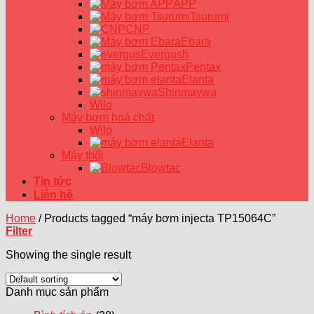
APP
Tsurumi
CNP
Ebara
Evergush
Pentax
Elanta
Shinmaywa
Wilo
Máy bơm hoá chất
Wilo
Elanta
Máy thổi
Blowtac
Tin tức
Liên hệ
Home
/
Products tagged “máy bơm injecta TP15064C”
Filter
Showing the single result
Danh mục sản phẩm