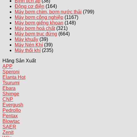
Bình tích áp
(38)
Động cơ điện
(164)
Máy bơm chìm, bơm nước thải
(799)
Máy bơm công nghiệp
(1167)
Máy bơm giếng khoan
(148)
Máy bơm hoá chất
(321)
Máy bơm trục đứng
(664)
Máy khuấy
(39)
Máy Nén Khí
(39)
Máy thổi khí
(235)
Hãng Sản Xuất
APP
Speroni
Elanta
Tsurumi
Ebara
Shimge
CNP
Evergush
Pedrollo
Pentax
Blowtac
SAER
Zenit