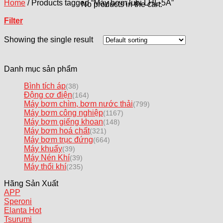
Home
/
Products tagged “Máy bơm lubi LHL-5A”
No products in the cart.
Filter
Showing the single result
Danh mục sản phẩm
Bình tích áp
(38)
Động cơ điện
(164)
Máy bơm chìm, bơm nước thải
(799)
Máy bơm công nghiệp
(1167)
Máy bơm giếng khoan
(148)
Máy bơm hoá chất
(321)
Máy bơm trục đứng
(664)
Máy khuấy
(39)
Máy Nén Khí
(39)
Máy thổi khí
(235)
Hãng Sản Xuất
APP
Speroni
Elanta
Tsurumi