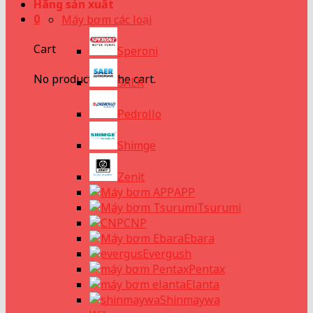
Hãng sản xuất
0
Máy bơm các loại
Cart
Speroni
No products in the cart.
SAER
Pedrollo
Shimge
Zenit
APP
Tsurumi
CNP
Ebara
Evergush
Pentax
Elanta
Shinmaywa