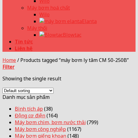
Wilo
Máy bơm hoá chất
Wilo
Elanta
Máy thổi
Blowtac
Tin tức
Liên hệ
Home
/
Products tagged “máy bơm ly tâm CM 50-250B”
Filter
Showing the single result
Danh mục sản phẩm
Bình tích áp
(38)
Động cơ điện
(164)
Máy bơm chìm, bơm nước thải
(799)
Máy bơm công nghiệp
(1167)
Máy bơm giếng khoan
(148)