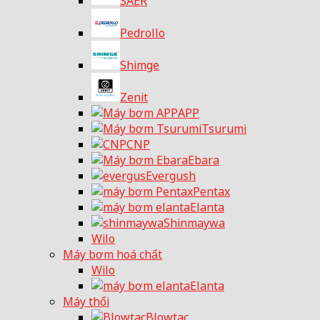
SAER
Pedrollo
Shimge
Zenit
APP
Tsurumi
CNP
Ebara
Evergush
Pentax
Elanta
Shinmaywa
Wilo
Máy bơm hoá chất
Wilo
Elanta
Máy thổi
Blowtac