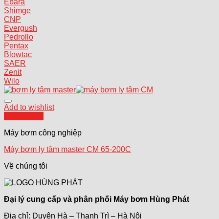
Ebara
Shimge
CNP
Evergush
Pedrollo
Pentax
Blowtac
SAER
Zenit
Wilo
Add to wishlist
Quick View
Máy bơm công nghiệp
Máy bơm ly tâm master CM 65-200C
Về chúng tôi
Đại lý cung cấp và phân phối Máy bơm Hùng Phát
Địa chỉ: Duyên Hà – Thanh Trì – Hà Nội