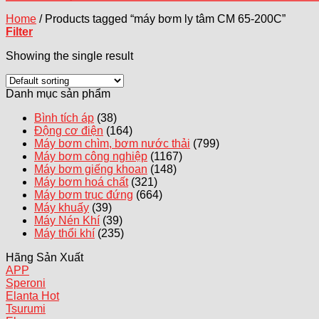
Home
/
Products tagged “máy bơm ly tâm CM 65-200C”
Filter
Showing the single result
Danh mục sản phẩm
Bình tích áp
(38)
Động cơ điện
(164)
Máy bơm chìm, bơm nước thải
(799)
Máy bơm công nghiệp
(1167)
Máy bơm giếng khoan
(148)
Máy bơm hoá chất
(321)
Máy bơm trục đứng
(664)
Máy khuấy
(39)
Máy Nén Khí
(39)
Máy thổi khí
(235)
Hãng Sản Xuất
APP
Speroni
Elanta
Tsurumi