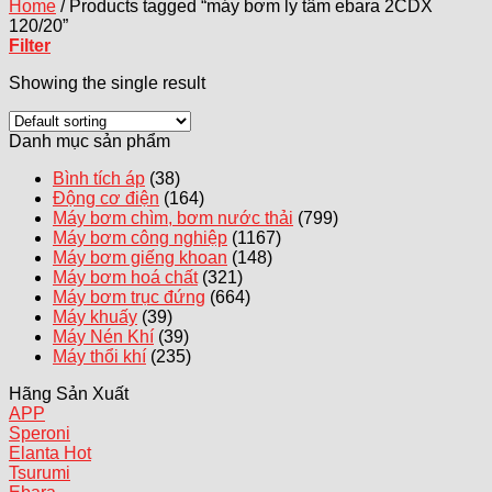
Home
/
Products tagged “máy bơm ly tâm ebara 2CDX
120/20”
Filter
Showing the single result
Danh mục sản phẩm
Bình tích áp
(38)
Động cơ điện
(164)
Máy bơm chìm, bơm nước thải
(799)
Máy bơm công nghiệp
(1167)
Máy bơm giếng khoan
(148)
Máy bơm hoá chất
(321)
Máy bơm trục đứng
(664)
Máy khuấy
(39)
Máy Nén Khí
(39)
Máy thổi khí
(235)
Hãng Sản Xuất
APP
Speroni
Elanta
Tsurumi