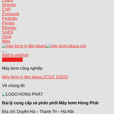
Ebara
Shimge
CNP
Evergush
Pedrollo
Pentax
Blowtac
SAER
Zenit
Wilo
Add to wishlist
Quick View
Máy bơm công nghiệp
Máy bơm ly tâm ebara 2CDX 120/20
Về chúng tôi
Đại lý cung cấp và phân phối Máy bơm Hùng Phát
Địa chỉ: Duyên Hà – Thanh Trì – Hà Nội