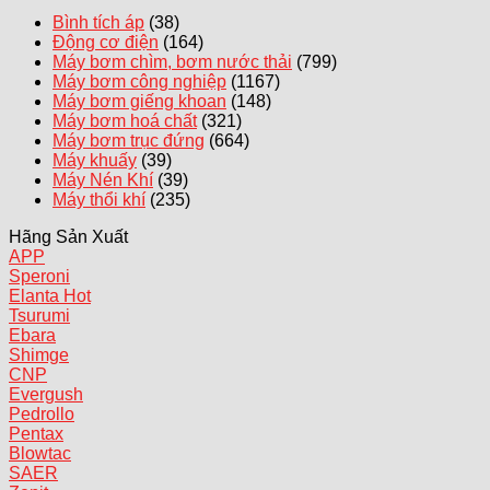
Bình tích áp
(38)
Động cơ điện
(164)
Máy bơm chìm, bơm nước thải
(799)
Máy bơm công nghiệp
(1167)
Máy bơm giếng khoan
(148)
Máy bơm hoá chất
(321)
Máy bơm trục đứng
(664)
Máy khuấy
(39)
Máy Nén Khí
(39)
Máy thổi khí
(235)
Hãng Sản Xuất
APP
Speroni
Elanta
Tsurumi
Ebara
Shimge
CNP
Evergush
Pedrollo
Pentax
Blowtac
SAER