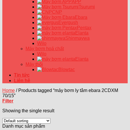
APP
Tsurumi
CNP
Ebara
Evergush
Pentax
Elanta
Shinmaywa
Wilo
Máy bơm hoá chất
Wilo
Elanta
Máy thổi
Blowtac
Tin tức
Liên hệ
Home
/
Products tagged “máy bơm ly tâm ebara 2CDXM
70/15”
Filter
Showing the single result
Danh mục sản phẩm