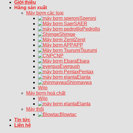
Giới thiệu
Hãng sản xuất
Máy bơm các loại
Speroni
SAER
Pedrollo
Shimge
Zenit
APP
Tsurumi
CNP
Ebara
Evergush
Pentax
Elanta
Shinmaywa
Wilo
Máy bơm hoá chất
Wilo
Elanta
Máy thổi
Blowtac
Tin tức
Liên hệ