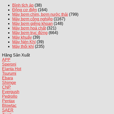
Bình tích áp
(38)
Động cơ điện
(164)
Máy bơm chìm, bơm nước thải
(799)
Máy bơm công nghiệp
(1167)
Máy bơm giếng khoan
(148)
Máy bơm hoá chất
(321)
Máy bơm trục đứng
(664)
Máy khuấy
(39)
Máy Nén Khí
(39)
Máy thổi khí
(235)
Hãng Sản Xuất
APP
Speroni
Elanta
Tsurumi
Ebara
Shimge
CNP
Evergush
Pedrollo
Pentax
Blowtac
SAER