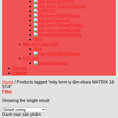
APP
Tsurumi
CNP
Ebara
Evergush
Pentax
Elanta
Shinmaywa
Wilo
Máy bơm hoá chất
Wilo
Elanta
Máy thổi
Blowtac
Tin tức
Liên hệ
Home
/
Products tagged “máy bơm ly tâm ebara MATRIX 18-
5T/4”
Filter
Showing the single result
Danh mục sản phẩm