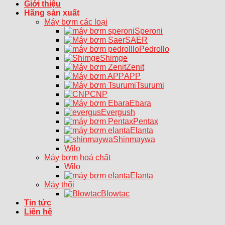
Giới thiệu
Hãng sản xuất
Máy bơm các loại
Speroni
SAER
Pedrollo
Shimge
Zenit
APP
Tsurumi
CNP
Ebara
Evergush
Pentax
Elanta
Shinmaywa
Wilo
Máy bơm hoá chất
Wilo
Elanta
Máy thổi
Blowtac
Tin tức
Liên hệ