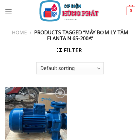
Skip
to
0
content
HOME
/
PRODUCTS TAGGED “MÁY BƠM LY TÂM
ELANTA N 65-200A”
FILTER
Add
to
wishlist