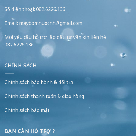
Số điện thoại: 082.6226.136
Email: maybomnuocnh@gmail.com
Mọi yêu cầu hỗ trợ lắp đặt, tư vấn xin liên hệ
082.6226.136
CHÍNH SÁCH
Chính sách bảo hành & đổi trả
Chính sách thanh toán & giao hàng
Chính sách bảo mật
BẠN CẦN HỖ TRỢ ?