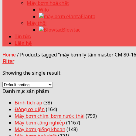
Máy bơm hoá chất
Wilo
Elanta
Máy thổi
Blowtac
Tin tức
Liên hệ
Home
/
Products tagged “máy bơm ly tâm master CM 80-1
Filter
Showing the single result
Danh mục sản phẩm
Bình tích áp
(38)
Động cơ điện
(164)
Máy bơm chìm, bơm nước thải
(799)
Máy bơm công nghiệp
(1167)
Máy bơm giếng khoan
(148)