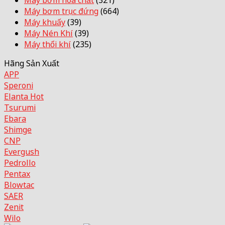
Máy bơm hoá chất
(321)
Máy bơm trục đứng
(664)
Máy khuấy
(39)
Máy Nén Khí
(39)
Máy thổi khí
(235)
Hãng Sản Xuất
APP
Speroni
Elanta
Tsurumi
Ebara
Shimge
CNP
Evergush
Pedrollo
Pentax
Blowtac
SAER
Zenit
Wilo