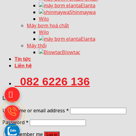
Elanta
Shinmaywa
Wilo
Máy bơm hoá chất
Wilo
Elanta
Máy thổi
Blowtac
Tin tức
Liên hệ
082 6226 136
Login
Username or email address
*
Password
*
Remember me
Log in