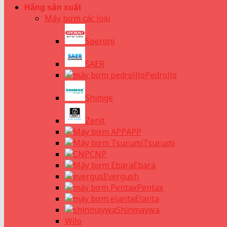
Hãng sản xuất
Máy bơm các loại
Speroni
SAER
Pedrollo
Shimge
Zenit
APP
Tsurumi
CNP
Ebara
Evergush
Pentax
Elanta
Shinmaywa
Wilo