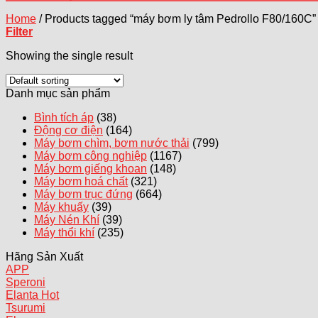
Home
/
Products tagged “máy bơm ly tâm Pedrollo F80/160C”
Filter
Showing the single result
Danh mục sản phẩm
Bình tích áp
(38)
Động cơ điện
(164)
Máy bơm chìm, bơm nước thải
(799)
Máy bơm công nghiệp
(1167)
Máy bơm giếng khoan
(148)
Máy bơm hoá chất
(321)
Máy bơm trục đứng
(664)
Máy khuấy
(39)
Máy Nén Khí
(39)
Máy thổi khí
(235)
Hãng Sản Xuất
APP
Speroni
Elanta
Tsurumi