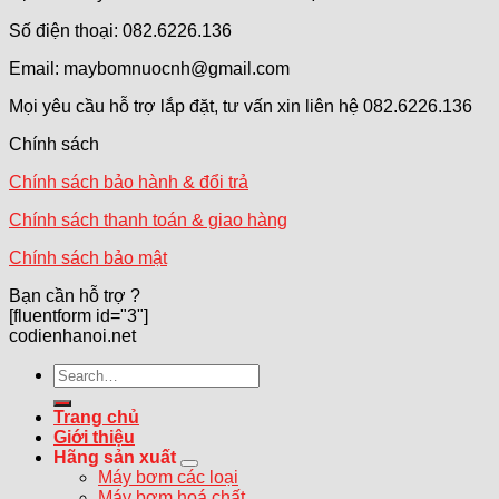
Số điện thoại: 082.6226.136
Email: maybomnuocnh@gmail.com
Mọi yêu cầu hỗ trợ lắp đặt, tư vấn xin liên hệ 082.6226.136
Chính sách
Chính sách bảo hành & đổi trả
Chính sách thanh toán & giao hàng
Chính sách bảo mật
Bạn cần hỗ trợ ?
[fluentform id="3"]
codienhanoi.net
Search
for:
Trang chủ
Giới thiệu
Hãng sản xuất
Máy bơm các loại
Máy bơm hoá chất