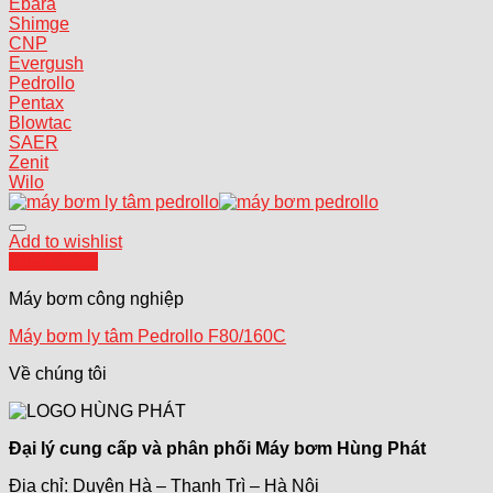
Ebara
Shimge
CNP
Evergush
Pedrollo
Pentax
Blowtac
SAER
Zenit
Wilo
Add to wishlist
Quick View
Máy bơm công nghiệp
Máy bơm ly tâm Pedrollo F80/160C
Về chúng tôi
Đại lý cung cấp và phân phối Máy bơm Hùng Phát
Địa chỉ: Duyên Hà – Thanh Trì – Hà Nội