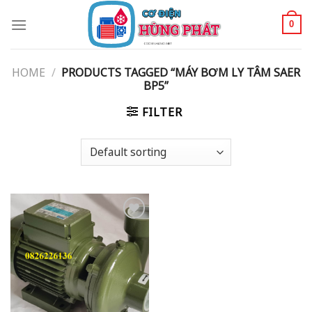
Skip
to
0
content
HOME
/
PRODUCTS TAGGED “MÁY BƠM LY TÂM SAER
BP5”
FILTER
Add to
wishlist