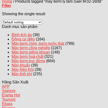
Home
/
Products tagged “máy bơm ly tâm Saer IR32-160B”
Filter
Showing the single result
Danh mục sản phẩm
Bình tích áp
(38)
Động cơ điện
(164)
Máy bơm chìm, bơm nước thải
(799)
Máy bơm công nghiệp
(1167)
Máy bơm giếng khoan
(148)
Máy bơm hoá chất
(321)
Máy bơm trục đứng
(664)
Máy khuấy
(39)
Máy Nén Khí
(39)
Máy thổi khí
(235)
Hãng Sản Xuất
APP
Speroni
Elanta
Tsurumi
Ebara