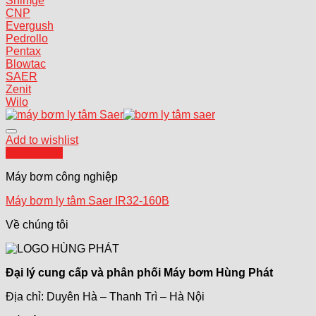
Shimge
CNP
Evergush
Pedrollo
Pentax
Blowtac
SAER
Zenit
Wilo
Add to wishlist
Quick View
Máy bơm công nghiệp
Máy bơm ly tâm Saer IR32-160B
Về chúng tôi
Đại lý cung cấp và phân phối Máy bơm Hùng Phát
Địa chỉ: Duyên Hà – Thanh Trì – Hà Nội