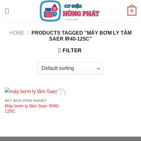
Skip
0
to
content
HOME
/
PRODUCTS TAGGED “MÁY BƠM LY TÂM
SAER IR40-125C”
FILTER
MÁY BƠM CÔNG NGHIỆP
Add
Máy bơm ly tâm Saer IR40-
to
125C
wishlist