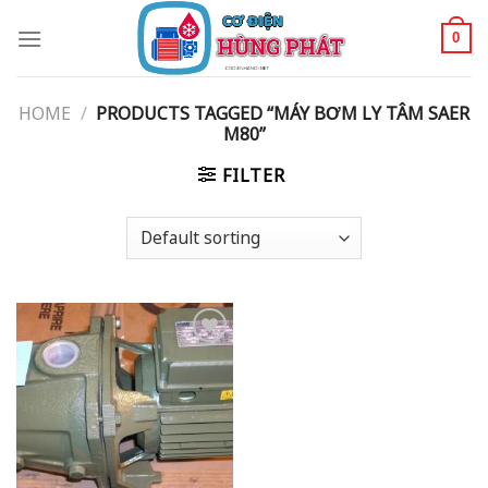
Skip
to
0
content
HOME
/
PRODUCTS TAGGED “MÁY BƠM LY TÂM SAER
M80”
FILTER
Add to
wishlist