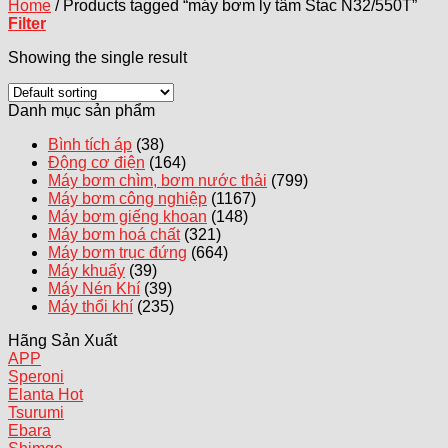
Home
/
Products tagged “máy bơm ly tâm Stac N32/550T”
Filter
Showing the single result
Danh mục sản phẩm
Bình tích áp
(38)
Động cơ điện
(164)
Máy bơm chìm, bơm nước thải
(799)
Máy bơm công nghiệp
(1167)
Máy bơm giếng khoan
(148)
Máy bơm hoá chất
(321)
Máy bơm trục đứng
(664)
Máy khuấy
(39)
Máy Nén Khí
(39)
Máy thổi khí
(235)
Hãng Sản Xuất
APP
Speroni
Elanta
Tsurumi
Ebara