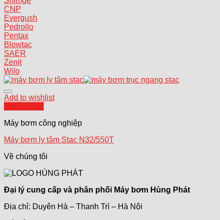
Shimge
CNP
Evergush
Pedrollo
Pentax
Blowtac
SAER
Zenit
Wilo
Add to wishlist
Quick View
Máy bơm công nghiệp
Máy bơm ly tâm Stac N32/550T
Về chúng tôi
Đại lý cung cấp và phân phối Máy bơm Hùng Phát
Địa chỉ: Duyên Hà – Thanh Trì – Hà Nội