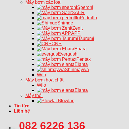
Máy bơm các loại
Speroni
SAER
Pedrollo
Shimge
Zenit
APP
Tsurumi
CNP
Ebara
Evergush
Pentax
Elanta
Shinmaywa
Wilo
Máy bơm hoá chất
Wilo
Elanta
Máy thổi
Blowtac
Tin tức
Liên hệ
082 6226 136