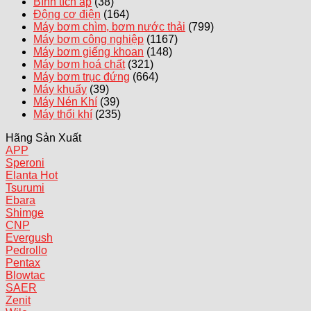
Bình tích áp
(38)
Động cơ điện
(164)
Máy bơm chìm, bơm nước thải
(799)
Máy bơm công nghiệp
(1167)
Máy bơm giếng khoan
(148)
Máy bơm hoá chất
(321)
Máy bơm trục đứng
(664)
Máy khuấy
(39)
Máy Nén Khí
(39)
Máy thổi khí
(235)
Hãng Sản Xuất
APP
Speroni
Elanta
Tsurumi
Ebara
Shimge
CNP
Evergush
Pedrollo
Pentax
Blowtac
SAER
Zenit