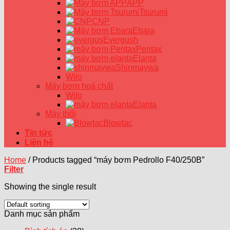
APP
Tsurumi
CNP
Ebara
Evergush
Pentax
Elanta
Shinmaywa
Wilo
Máy bơm hoá chất
Wilo
Elanta
Máy thổi
Blowtac
Tin tức
Liên hệ
Home
/
Products tagged “máy bơm Pedrollo F40/250B”
Filter
Showing the single result
Danh mục sản phẩm