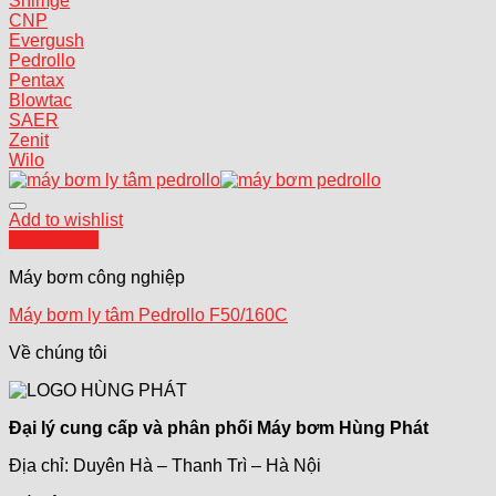
Shimge
CNP
Evergush
Pedrollo
Pentax
Blowtac
SAER
Zenit
Wilo
Add to wishlist
Quick View
Máy bơm công nghiệp
Máy bơm ly tâm Pedrollo F50/160C
Về chúng tôi
Đại lý cung cấp và phân phối Máy bơm Hùng Phát
Địa chỉ: Duyên Hà – Thanh Trì – Hà Nội