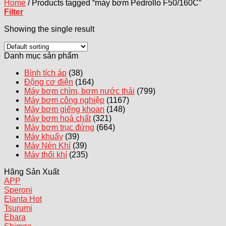
Home
/
Products tagged “máy bơm Pedrollo F50/160C”
Filter
Showing the single result
Danh mục sản phẩm
Bình tích áp
(38)
Động cơ điện
(164)
Máy bơm chìm, bơm nước thải
(799)
Máy bơm công nghiệp
(1167)
Máy bơm giếng khoan
(148)
Máy bơm hoá chất
(321)
Máy bơm trục đứng
(664)
Máy khuấy
(39)
Máy Nén Khí
(39)
Máy thổi khí
(235)
Hãng Sản Xuất
APP
Speroni
Elanta
Tsurumi
Ebara