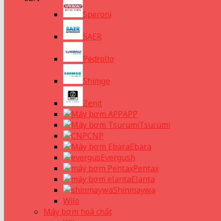
Speroni
SAER
Pedrollo
Shimge
Zenit
APP
Tsurumi
CNP
Ebara
Evergush
Pentax
Elanta
Shinmaywa
Wilo
Máy bơm hoá chất