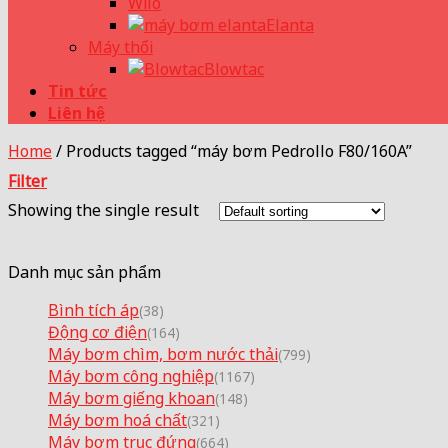
Wilo
Elanta
Máy thổi
Blowtac
Tin tức
Liên hệ
Home
/
Products tagged “máy bơm Pedrollo F80/160A”
Filter
Showing the single result
Danh mục sản phẩm
Bình tích áp
(38)
Động cơ điện
(164)
Máy bơm chìm, bơm nước thải
(799)
Máy bơm công nghiệp
(1167)
Máy bơm giếng khoan
(148)
Máy bơm hoá chất
(321)
Máy bơm trục đứng
(664)