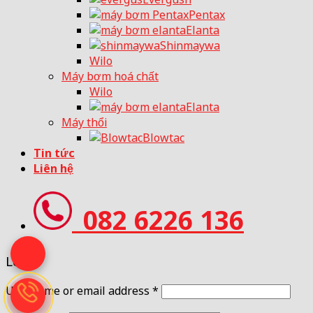
Pentax
Elanta
Shinmaywa
Wilo
Máy bơm hoá chất
Wilo
Elanta
Máy thổi
Blowtac
Tin tức
Liên hệ
082 6226 136
Login
Username or email address
*