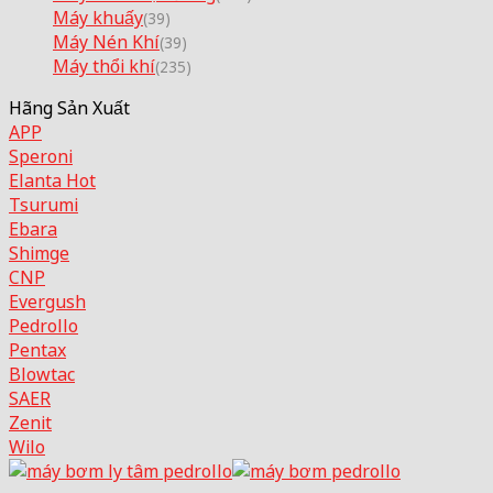
Máy khuấy
(39)
Máy Nén Khí
(39)
Máy thổi khí
(235)
Hãng Sản Xuất
APP
Speroni
Elanta
Tsurumi
Ebara
Shimge
CNP
Evergush
Pedrollo
Pentax
Blowtac
SAER
Zenit
Wilo