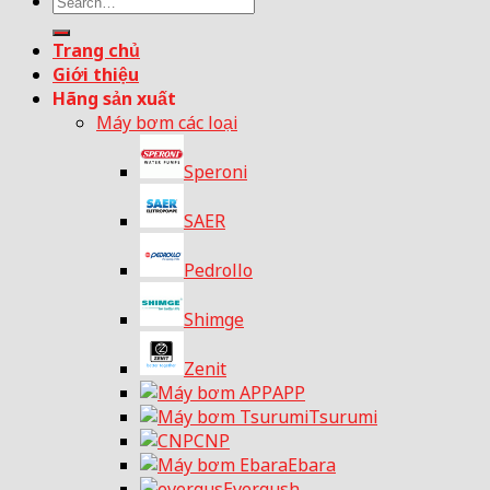
Search
for:
Trang chủ
Giới thiệu
Hãng sản xuất
Máy bơm các loại
Speroni
SAER
Pedrollo
Shimge
Zenit
APP
Tsurumi
CNP
Ebara
Evergush