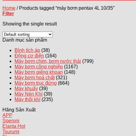
Home
/
Products tagged “máy bơm pentax 4L 10/35”
Filter
Showing the single result
Danh mục sản phẩm
Bình tích áp
(38)
Động cơ điện
(164)
Máy bơm chìm, bơm nước thải
(799)
Máy bơm công nghiệp
(1167)
Máy bơm giếng khoan
(148)
Máy bơm hoá chất
(321)
Máy bơm trục đứng
(664)
Máy khuấy
(39)
Máy Nén Khí
(39)
Máy thổi khí
(235)
Hãng Sản Xuất
APP
Speroni
Elanta
Tsurumi