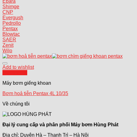
Ebara
Shimge
CNP
Evergush
Pedrollo
Pentax
Blowtac
SAER
Zenit
Wilo
Add to wishlist
Quick View
Máy bơm giếng khoan
Bơm hoả tiễn Pentax 4L 10/35
Về chúng tôi
Đại lý cung cấp và phân phối Máy bơm Hùng Phát
Địa chỉ: Duyên Hà – Thanh Trì – Hà Nội