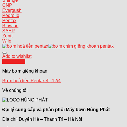
Shimge
CNP
Evergush
Pedrollo
Pentax
Blowtac
SAER
Zenit
Wilo
Add to wishlist
Quick View
Máy bơm giếng khoan
Bơm hoả tiễn Pentax 4L 12/4
Về chúng tôi
Đại lý cung cấp và phân phối Máy bơm Hùng Phát
Địa chỉ: Duyên Hà – Thanh Trì – Hà Nội