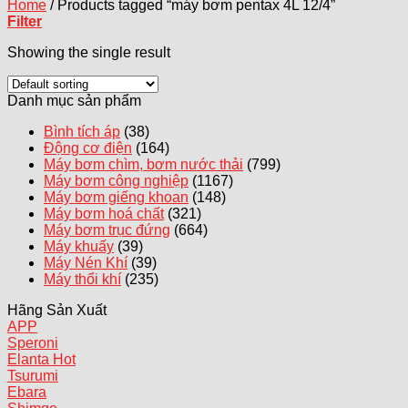
Home
/
Products tagged “máy bơm pentax 4L 12/4”
Filter
Showing the single result
Danh mục sản phẩm
Bình tích áp
(38)
Động cơ điện
(164)
Máy bơm chìm, bơm nước thải
(799)
Máy bơm công nghiệp
(1167)
Máy bơm giếng khoan
(148)
Máy bơm hoá chất
(321)
Máy bơm trục đứng
(664)
Máy khuấy
(39)
Máy Nén Khí
(39)
Máy thổi khí
(235)
Hãng Sản Xuất
APP
Speroni
Elanta
Tsurumi
Ebara