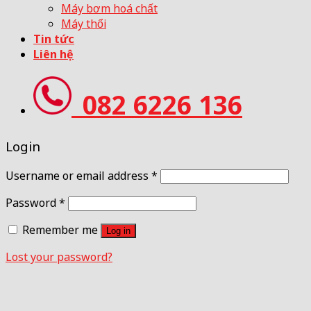
Máy bơm hoá chất
Máy thổi
Tin tức
Liên hệ
082 6226 136
Login
Username or email address
*
Password
*
Remember me
Log in
Lost your password?