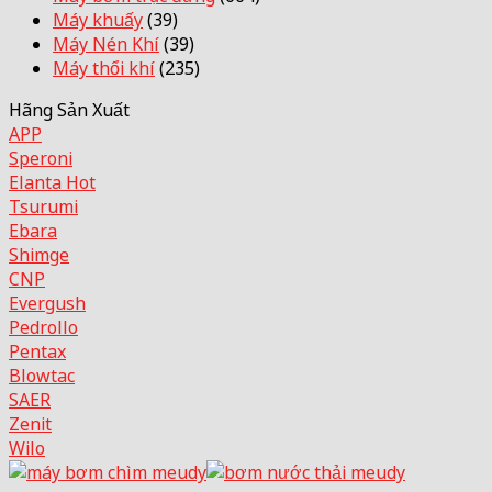
Máy khuấy
(39)
Máy Nén Khí
(39)
Máy thổi khí
(235)
Hãng Sản Xuất
APP
Speroni
Elanta
Tsurumi
Ebara
Shimge
CNP
Evergush
Pedrollo
Pentax
Blowtac
SAER
Zenit
Wilo