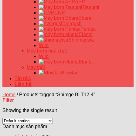
APP
Tsurumi
CNP
Ebara
Evergush
Pentax
Elanta
Shinmaywa
Wilo
Máy bơm hoá chất
Wilo
Elanta
Máy thổi
Blowtac
Tin tức
Liên hệ
Home
/
Products tagged “Shimge BLT12-4”
Filter
Showing the single result
Danh mục sản phẩm