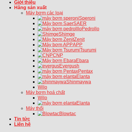
Giới thiệu
Hãng sản xuất
Máy bơm các loại
Speroni
SAER
Pedrollo
Shimge
Zenit
APP
Tsurumi
CNP
Ebara
Evergush
Pentax
Elanta
Shinmaywa
Wilo
Máy bơm hoá chất
Wilo
Elanta
Máy thổi
Blowtac
Tin tức
Liên hệ