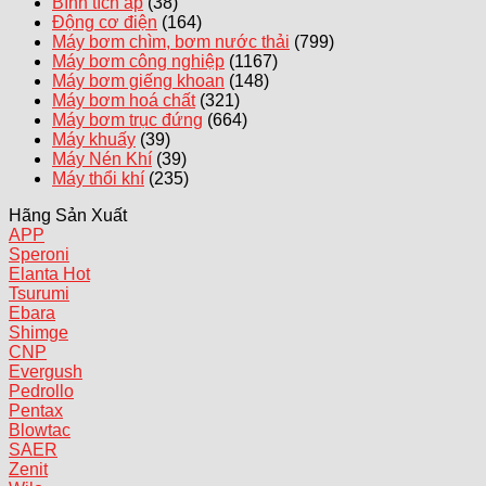
Bình tích áp
(38)
Động cơ điện
(164)
Máy bơm chìm, bơm nước thải
(799)
Máy bơm công nghiệp
(1167)
Máy bơm giếng khoan
(148)
Máy bơm hoá chất
(321)
Máy bơm trục đứng
(664)
Máy khuấy
(39)
Máy Nén Khí
(39)
Máy thổi khí
(235)
Hãng Sản Xuất
APP
Speroni
Elanta
Tsurumi
Ebara
Shimge
CNP
Evergush
Pedrollo
Pentax
Blowtac
SAER
Zenit