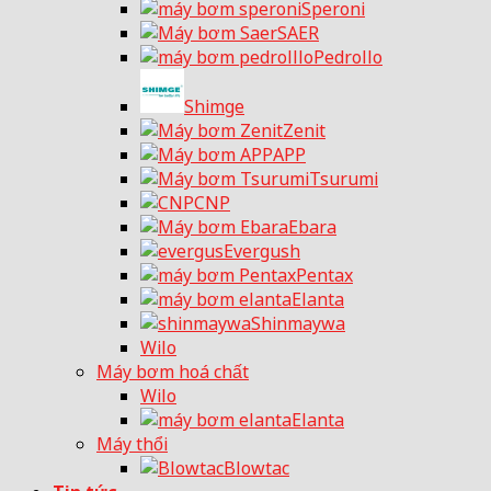
Speroni
SAER
Pedrollo
Shimge
Zenit
APP
Tsurumi
CNP
Ebara
Evergush
Pentax
Elanta
Shinmaywa
Wilo
Máy bơm hoá chất
Wilo
Elanta
Máy thổi
Blowtac