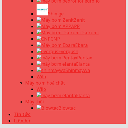
Pedrollo
Shimge
Zenit
APP
Tsurumi
CNP
Ebara
Evergush
Pentax
Elanta
Shinmaywa
Wilo
Máy bơm hoá chất
Wilo
Elanta
Máy thổi
Blowtac
Tin tức
Liên hệ