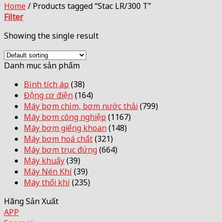
Home
/
Products tagged “Stac LR/300 T”
Filter
Showing the single result
Danh mục sản phẩm
Bình tích áp
(38)
Động cơ điện
(164)
Máy bơm chìm, bơm nước thải
(799)
Máy bơm công nghiệp
(1167)
Máy bơm giếng khoan
(148)
Máy bơm hoá chất
(321)
Máy bơm trục đứng
(664)
Máy khuấy
(39)
Máy Nén Khí
(39)
Máy thổi khí
(235)
Hãng Sản Xuất
APP