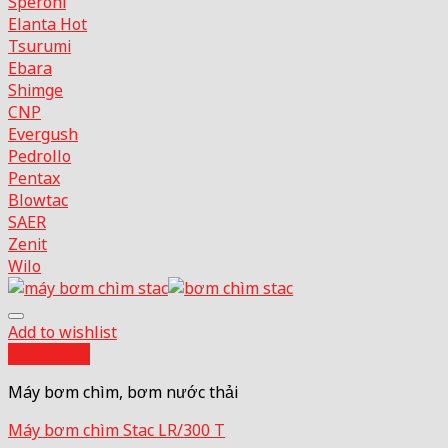
Speroni
Elanta
Tsurumi
Ebara
Shimge
CNP
Evergush
Pedrollo
Pentax
Blowtac
SAER
Zenit
Wilo
Add to wishlist
Quick View
Máy bơm chìm, bơm nước thải
Máy bơm chìm Stac LR/300 T