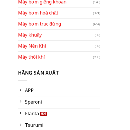
Máy bơm giếng khoan
(148)
Máy bơm hoá chất
(321)
Máy bơm trục đứng
(664)
Máy khuấy
(39)
Máy Nén Khí
(39)
Máy thổi khí
(235)
HÃNG SẢN XUẤT
APP
Speroni
Elanta
Tsurumi