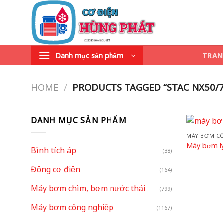
Skip
to
content
Danh mục sản phẩm
TRAN
HOME
/
PRODUCTS TAGGED “STAC NX50/7
DANH MỤC SẢN PHẨM
MÁY BƠM C
Máy bơm l
Bình tích áp
(38)
Động cơ điện
(164)
Máy bơm chìm, bơm nước thải
(799)
Máy bơm công nghiệp
(1167)