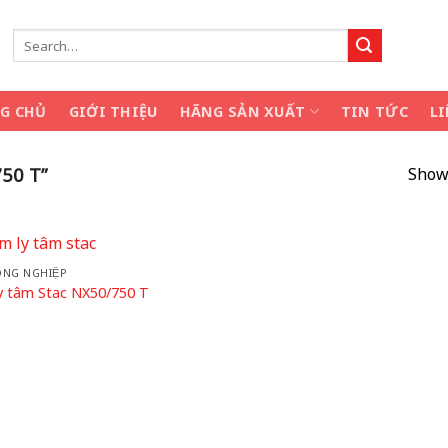
Search
for:
G CHỦ
GIỚI THIỆU
HÃNG SẢN XUẤT
TIN TỨC
LI
50 T”
Showi
ÔNG NGHIỆP
Add
y tâm Stac NX50/750 T
to
wishlist