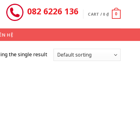
082 6226 136
CART /
0
₫
0
ÊN HỆ
ng the single result