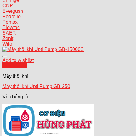
Shimge
CNP
Evergush
Pedrollo
Pentax
Blowtac
SAER
Zenit
Wilo
Add to wishlist
Quick View
Máy thổi khí
Máy thổi khí Upti Pump GB-250
Về chúng tôi