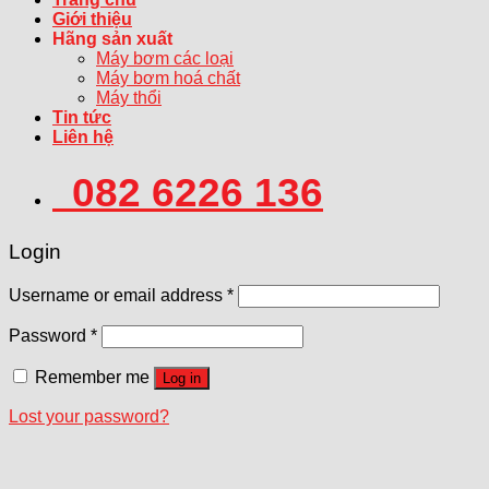
Giới thiệu
Hãng sản xuất
Máy bơm các loại
Máy bơm hoá chất
Máy thổi
Tin tức
Liên hệ
082 6226 136
Login
Username or email address
*
Password
*
Remember me
Log in
Lost your password?