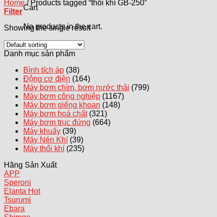
Home
/
Products tagged “thổi khí GB-250”
Cart
Filter
No products in the cart.
Showing the single result
Danh mục sản phẩm
Bình tích áp
(38)
Động cơ điện
(164)
Máy bơm chìm, bơm nước thải
(799)
Máy bơm công nghiệp
(1167)
Máy bơm giếng khoan
(148)
Máy bơm hoá chất
(321)
Máy bơm trục đứng
(664)
Máy khuấy
(39)
Máy Nén Khí
(39)
Máy thổi khí
(235)
Hãng Sản Xuất
APP
Speroni
Elanta
Tsurumi
Ebara