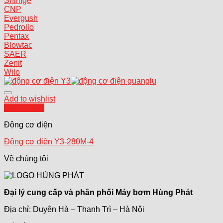
Shimge
CNP
Evergush
Pedrollo
Pentax
Blowtac
SAER
Zenit
Wilo
Add to wishlist
Quick View
Động cơ điện
Động cơ điện Y3-280M-4
Về chúng tôi
Đại lý cung cấp và phân phối Máy bơm Hùng Phát
Địa chỉ: Duyên Hà – Thanh Trì – Hà Nội