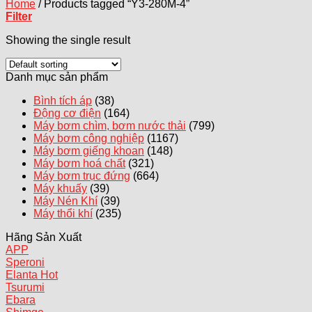
Home
/
Products tagged “Y3-280M-4”
Filter
Showing the single result
Danh mục sản phẩm
Bình tích áp
(38)
Động cơ điện
(164)
Máy bơm chìm, bơm nước thải
(799)
Máy bơm công nghiệp
(1167)
Máy bơm giếng khoan
(148)
Máy bơm hoá chất
(321)
Máy bơm trục đứng
(664)
Máy khuấy
(39)
Máy Nén Khí
(39)
Máy thổi khí
(235)
Hãng Sản Xuất
APP
Speroni
Elanta
Tsurumi
Ebara