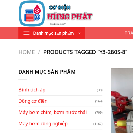
Skip
to
content
Danh mục sản phẩm
TR
HOME
/
PRODUCTS TAGGED “Y3-280S-8”
DANH MỤC SẢN PHẨM
Bình tích áp
(38)
Động cơ điện
(164)
Máy bơm chìm, bơm nước thải
(799)
Máy bơm công nghiệp
(1167)