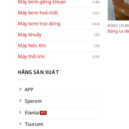
Máy bơm giếng khoan
(148)
Máy bơm hoá chất
(321)
Máy bơm trục đứng
(664)
ĐỘNG CƠ ĐI
Động cơ đi
Máy khuấy
(39)
Máy Nén Khí
(39)
Máy thổi khí
(235)
HÃNG SẢN XUẤT
APP
Speroni
Elanta
Tsurumi