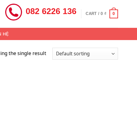
082 6226 136
0
CART /
0
₫
N HỆ
ng the single result