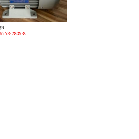
ỆN
ện Y3-280S-8