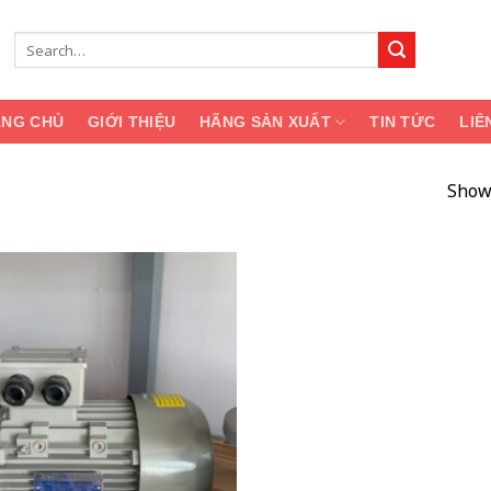
Search
for:
ANG CHỦ
GIỚI THIỆU
HÃNG SẢN XUẤT
TIN TỨC
LIÊ
Showi
Add
to
wishlist