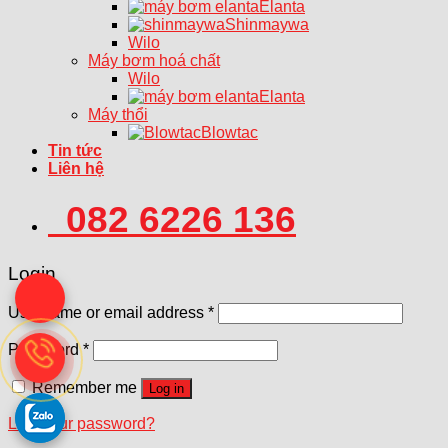
Elanta
Shinmaywa
Wilo
Máy bơm hoá chất
Wilo
Elanta
Máy thổi
Blowtac
Tin tức
Liên hệ
082 6226 136
Login
Username or email address
*
Password
*
Remember me
Log in
Lost your password?