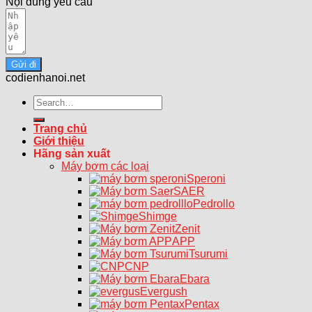
Nội dung yêu cầu
Gửi đi
codienhanoi.net
Search
for:
Trang chủ
Giới thiệu
Hãng sản xuất
Máy bơm các loại
Speroni
SAER
Pedrollo
Shimge
Zenit
APP
Tsurumi
CNP
Ebara
Evergush
Pentax