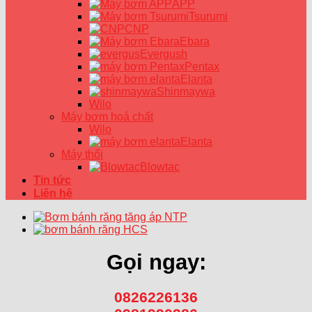
APP
Tsurumi
CNP
Ebara
Evergush
Pentax
Elanta
Shinmaywa
Wilo
Máy bơm hoá chất
Wilo
Elanta
Máy thổi
Blowtac
Tin tức
Liên hệ
Gọi ngay:
0826226136