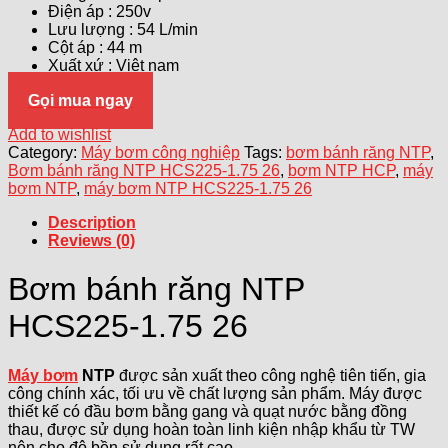
Điện áp : 250v
Lưu lượng : 54 L/min
Cột áp : 44 m
Xuất xứ : Việt nam
Gọi mua ngay
Add to wishlist
Category:
Máy bơm công nghiệp
Tags:
bơm bánh răng NTP
,
Bơm bánh răng NTP HCS225-1.75 26
,
bơm NTP HCP
,
máy
bơm NTP
,
máy bơm NTP HCS225-1.75 26
Description
Reviews (0)
Bơm bánh răng NTP
HCS225-1.75 26
Máy bơm
NTP
được sản xuất theo công nghệ tiên tiến, gia
công chính xác, tối ưu về chất lượng sản phẩm. Máy được
thiết kế có đầu bơm bằng gang và quạt nước bằng đồng
thau, được sử dụng hoàn toàn linh kiện nhập khẩu từ TW
nên cho độ bền sử dụng rất cao.