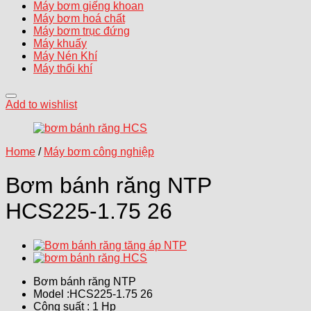
Máy bơm giếng khoan
Máy bơm hoá chất
Máy bơm trục đứng
Máy khuấy
Máy Nén Khí
Máy thổi khí
Add to wishlist
Home
/
Máy bơm công nghiệp
Bơm bánh răng NTP
HCS225-1.75 26
Bơm bánh răng NTP
Model :HCS225-1.75 26
Công suất : 1 Hp