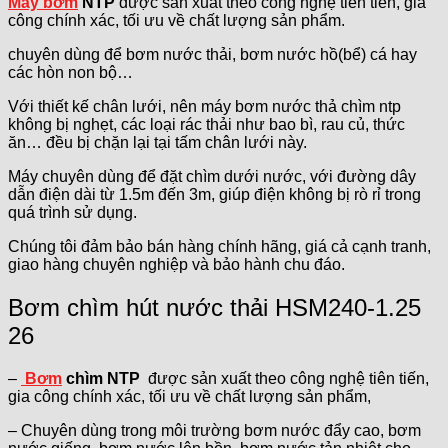
Máy bơm
NTP
được sản xuất theo công nghệ tiên tiến, gia
công chính xác, tối ưu về chất lượng sản phẩm.
chuyên dùng để bơm nước thải, bơm nước hồ(bể) cá hay
các hòn non bộ…
Với thiết kế chân lưới, nên máy bơm nước thả chìm ntp
không bị nghẹt, các loại rác thải như bao bì, rau củ, thức
ăn… đều bị chặn lại tại tấm chân lưới này.
Máy chuyên dùng để đặt chìm dưới nước, với đường dây
dẫn điện dài từ 1.5m đến 3m, giúp điện không bị rò rỉ trong
quá trình sử dụng.
Chúng tôi đảm bảo bán hàng chính hãng, giá cả cạnh tranh,
giao hàng chuyên nghiệp và bảo hành chu đáo.
Bơm chìm hút nước thải HSM240-1.25
26
–
Bơm
chìm NTP
được sản xuất theo công nghệ tiên tiến,
gia công chính xác, tối ưu về chất lượng sản phẩm,
– Chuyên dùng trong môi trường bơm nước đẩy cao, bơm