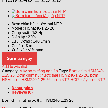
Bơm chìm hút nước thải NTP
Model : HSM240-1.25 26
Công suất : 1/3 Hp
Điện áp : 220v
Lưu lượng : 140 L/min
Cột áp : 8 m
Xuất xứ : Việt nam
Gọi mua ngay
Add to wishlist
Category:
Máy bơm công nghiệp
Tags:
Bơm chìm HSM240-
1.25 26
,
Bơm chìm hút nước thải HSM240-1.25 26
,
bơm
HSM
,
bơm HSM240-1.25 26
,
bơm NTP HCP
,
máy bơm NTP
Description
Reviews (0)
Bơm chìm hút nước thải HSM240-1.25 26