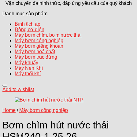
Vận chuyển đa hình thức, đáp ứng yêu cầu của quý khách
Danh mục sản phẩm
Bình tích áp
Động cơ điện
Máy bơm chìm, bơm nước thải
Máy bơm công nghiệp
Máy bơm giếng khoan
Máy bơm hoá chất
Máy bơm trục đứng
Máy khuấy
Máy Nén Khí
Máy thổi khí
Add to wishlist
Home
/
Máy bơm công nghiệp
Bơm chìm hút nước thải
HSM240-1.25 26