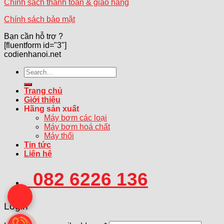
Chính sách thanh toán & giao hàng
Chính sách bảo mật
Bạn cần hỗ trợ ?
[fluentform id="3"]
codienhanoi.net
Search
for:
Trang chủ
Giới thiệu
Hãng sản xuất
Máy bơm các loại
Máy bơm hoá chất
Máy thổi
Tin tức
Liên hệ
082 6226 136
Login