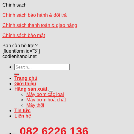
Chính sách
Chính sách bảo hành & đổi trả
Chính sách thanh toán & giao hàng
Chính sách bảo mật
Bạn cần hỗ trợ ?
[fluentform id="3"]
codienhanoi.net
Search
for:
Trang chủ
Giới thiệu
Hãng sản xuất
Máy bơm các loại
Máy bơm hoá chất
Máy thổi
Tin tức
Liên hệ
082 6226 136