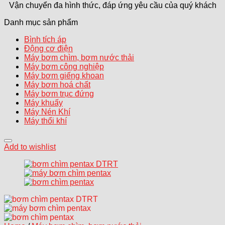
Vận chuyển đa hình thức, đáp ứng yêu cầu của quý khách
Danh mục sản phẩm
Bình tích áp
Động cơ điện
Máy bơm chìm, bơm nước thải
Máy bơm công nghiệp
Máy bơm giếng khoan
Máy bơm hoá chất
Máy bơm trục đứng
Máy khuấy
Máy Nén Khí
Máy thổi khí
Add to wishlist