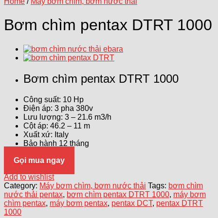
Home
/
Máy bơm chìm, bơm nước thải
Bơm chìm pentax DTRT 1000
Bơm chìm pentax DTRT 1000
Công suất: 10 Hp
Điện áp: 3 pha 380v
Lưu lượng: 3 – 21.6 m3/h
Cột áp: 46.2 – 11 m
Xuất xứ: Italy
Bảo hành 12 tháng
Gọi mua ngay
Add to wishlist
Category:
Máy bơm chìm, bơm nước thải
Tags:
bơm chìm
nước thải pentax
,
bơm chìm pentax DTRT 1000
,
máy bơm
chìm pentax
,
máy bơm pentax
,
pentax DCT
,
pentax DTRT
1000