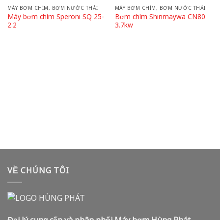
MÁY BƠM CHÌM, BƠM NƯỚC THẢI
MÁY BƠM CHÌM, BƠM NƯỚC THẢI
Add to wishlist
Add to wishlist
Máy bơm chìm Speroni SQ 25-
Bơm chìm Shinmaywa CN80
2.2
3.7kw
VỀ CHÚNG TÔI