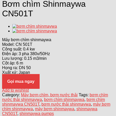
Bơm chìm Shinmaywa
CN501T
Máy bơm chìm shinmaywa
Model: CN 501T
Công suất: 0.4 kw
Điện áp: 3 pha 380v/50Hz
Lưu lượng: 0.15 m3/min
Cột áp: 6 m
Họng ra: DN 50
Xuất xứ: Japan
Gọi mua ngay
Add to wishlist
Category:
Máy bơm chìm, bơm nước thải
Tags:
bơm chìm
nước thải shinmaywa
,
bơm chìm shinmaywa
,
bơm chìm
shinmaywa CN501T
,
bơm nước thải shinmaywa
,
máy bơm
chìm shinmaywa
,
máy bơm shinmaywa
,
shinmaywa
CN501T
,
shinmaywa pumps