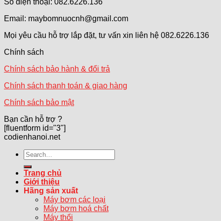
Số điện thoại: 082.6226.136
Email: maybomnuocnh@gmail.com
Mọi yêu cầu hỗ trợ lắp đặt, tư vấn xin liên hệ 082.6226.136
Chính sách
Chính sách bảo hành & đổi trả
Chính sách thanh toán & giao hàng
Chính sách bảo mật
Bạn cần hỗ trợ ?
[fluentform id="3"]
codienhanoi.net
Search
for:
Trang chủ
Giới thiệu
Hãng sản xuất
Máy bơm các loại
Máy bơm hoá chất
Máy thổi