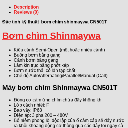
Description
Reviews (0)
Đặc tính kỹ thuật bơm chìm shinmaywa CN501T
Bơm chìm Shinmaywa
Kiểu cánh Semi-Open (một hoặc nhiều cánh)
Buồng bơm bằng gang
Cánh bơm bằng gang
Làm kín trục bằng phớt kép
Bơm nước thải có lẫn tạp chất
Chế độ Auto/Alternating/Parallel/Manual (Call)
Máy bơm chìm Shinmaywa CN501T
Động cơ cảm ứng chìm chứa đầy không khí
Lớp cách nhiệt: F
Bao vây: IP68
Điện áp: 3 pha 200 – 480V
Bộ niêm phong lõi độc lập của ổ cắm cáp sẽ đẩy nước
ra khỏi khoang động cơ thông qua các dây lõi ngay cả