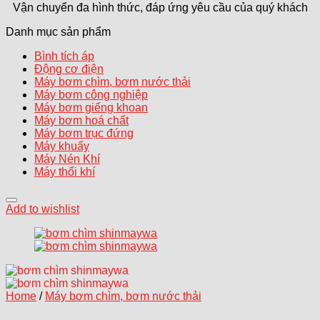
Vận chuyển đa hình thức, đáp ứng yêu cầu của quý khách
Danh mục sản phẩm
Bình tích áp
Động cơ điện
Máy bơm chìm, bơm nước thải
Máy bơm công nghiệp
Máy bơm giếng khoan
Máy bơm hoá chất
Máy bơm trục đứng
Máy khuấy
Máy Nén Khí
Máy thổi khí
Add to wishlist
Home
/
Máy bơm chìm, bơm nước thải