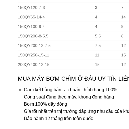
150QY120-7-3
3
7
100QY65-14-4
4
14
150QY100-9-4
4
9
150QY200-8-5.5
5.5
8
150QY200-12-7.5
7.5
12
150QY250-15-11
11
15
200QY400-12-15
15
12
MUA MÁY BƠM CHÌM Ở ĐÂU UY TÍN LIÊ
Cam kết hàng bán ra chuẩn chính hãng 100%
Công suất đúng theo máy, không đóng hàng
Bơm 100% dây đồng
Gía tốt nhất trên thị trường đáp ứng nhu cầu của k
Bảo hành 12 tháng trên toàn quốc