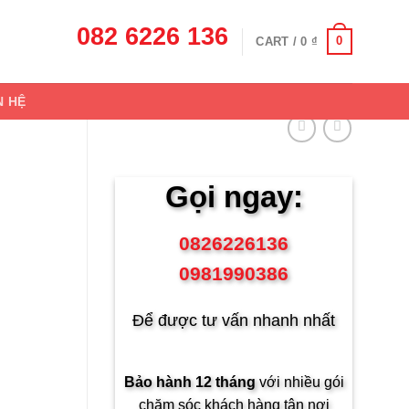
082 6226 136
0
CART /
0
₫
N HỆ
Gọi ngay:
0826226136
0981990386
Để được tư vấn nhanh nhất
Bảo hành 12 tháng
với nhiều gói
chăm sóc khách hàng tận nơi