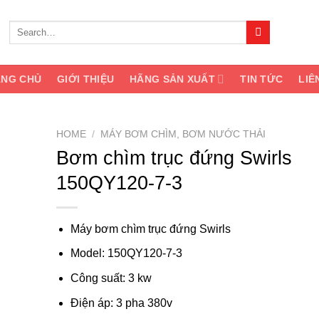
Search
for:
ANG CHỦ
GIỚI THIỆU
HÃNG SẢN XUẤT
TIN TỨC
LIÊ
HOME
/
MÁY BƠM CHÌM, BƠM NƯỚC THẢI
Bơm chìm trục đứng Swirls
dd to
150QY120-7-3
shlist
Máy bơm chìm trục đứng Swirls
Model: 150QY120-7-3
Công suất: 3 kw
Điện áp: 3 pha 380v