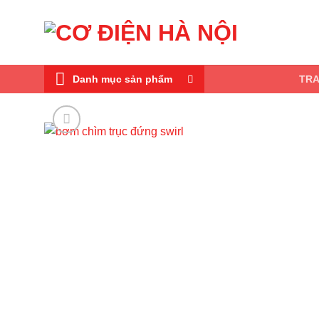
Skip
to
content
Danh mục sản phẩm
TR
A
wi