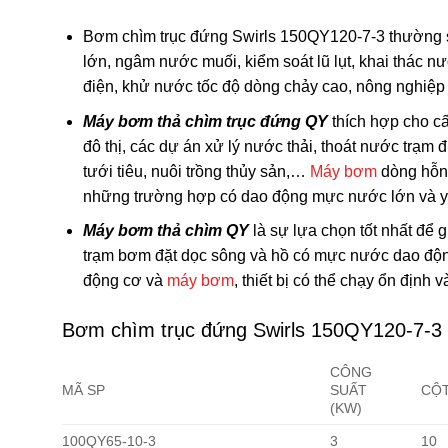
Bơm chìm trục đứng Swirls 150QY120-7-3 thường sử
lớn, ngâm nước muối, kiểm soát lũ lụt, khai thác 
điện, khử nước tốc độ dòng chảy cao, nông nghiệp t
Máy bơm thả chìm trục đứng QY
thích hợp cho c
đô thị, các dự án xử lý nước thải, thoát nước trạm
tưới tiêu, nuôi trồng thủy sản,…
Máy bơm
dòng hỗn 
những trường hợp có dao động mực nước lớn và y
Máy bơm thả chìm QY
là sự lựa chọn tốt nhất để 
trạm bơm đặt dọc sông và hồ có mực nước dao động l
động cơ và
máy bơm
, thiết bị có thể chạy ổn định 
Bơm chìm trục đứng Swirls 150QY120-7-3
CÔNG
MÃ SP
SUẤT
CỘT
(KW)
100QY65-10-3
3
10