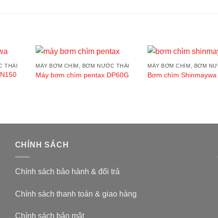
C THẢI
MÁY BƠM CHÌM, BƠM NƯỚC THẢI
MÁY BƠM CHÌM, BƠM NƯ
Add to
Add to
CN150
Máy bơm chìm pentax DP60G
Bơm chìm Shinmaywa
wishlist
wishlist
CHÍNH SÁCH
Chính sách bảo hành & đổi trả
Chính sách thanh toán & giao hàng
Chính sách bảo mật