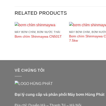
RELATED PRODUCTS
MÁY BƠM CHÌM, BƠM NƯỚC THẢI
MÁY BƠM CHÌM, BƠM NƯỚ
Add to
Bơm chìm Shinmaywa 
Bơm chìm Shinmaywa CN501T
wishlist
7.5kw
VỀ CHÚNG TÔI
Đại lý cung cấp và phân phối Máy bơm Hùng Phát
Địa chỉ: Duyên Hà – Thanh Trì – Hà Nội