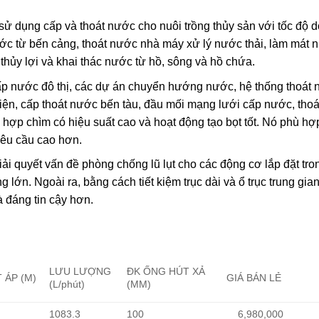
 dụng cấp và thoát nước cho nuôi trồng thủy sản với tốc độ 
nước từ bến cảng, thoát nước nhà máy xử lý nước thải, làm mát 
hủy lợi và khai thác nước từ hồ, sông và hồ chứa.
ấp nước đô thị, các dự án chuyển hướng nước, hệ thống thoát 
 điện, cấp thoát nước bến tàu, đầu mối mạng lưới cấp nước, tho
hợp chìm có hiệu suất cao và hoạt động tạo bọt tốt. Nó phù hợ
êu cầu cao hơn.
giải quyết vấn đề phòng chống lũ lụt cho các động cơ lắp đặt tro
ớn. Ngoài ra, bằng cách tiết kiệm trục dài và ổ trục trung gia
và đáng tin cậy hơn.
LƯU LƯỢNG
ĐK ỐNG HÚT XẢ
 ÁP (M)
GIÁ BÁN LẺ
(L/phút)
(MM)
1083.3
100
6,980,000