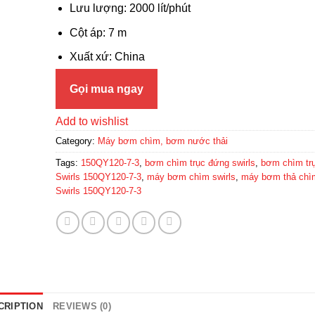
Lưu lượng: 2000 lít/phút
Cột áp: 7 m
Xuất xứ: China
Gọi mua ngay
Add to wishlist
Category:
Máy bơm chìm, bơm nước thải
Tags:
150QY120-7-3
,
bơm chìm trục đứng swirls
,
bơm chìm tr
Swirls 150QY120-7-3
,
máy bơm chìm swirls
,
máy bơm thả chì
Swirls 150QY120-7-3
CRIPTION
REVIEWS (0)