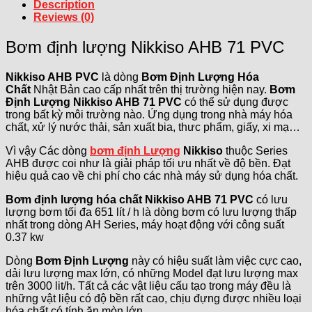
Description
Reviews (0)
Bơm định lượng Nikkiso AHB 71 PVC
Nikkiso AHB PVC
là dòng
Bơm Định Lượng Hóa
Chất
Nhật Bản cao cấp nhất trên thị trường hiện nay.
Bơm
Định Lượng
Nikkiso AHB 71 PVC
có thể sử dụng được
trong bất kỳ môi trường nào. Ứng dụng trong nhà máy hóa
chất, xử lý nước thải, sản xuất bia, thưc phẩm, giấy, xi mạ…
Vì vậy Các dòng
bơm định Lượng
Nikkiso
thuộc Series
AHB được coi như là giải pháp tối ưu nhất về độ bền. Đạt
hiệu quả cao về chi phí cho các nhà máy sử dụng hóa chất.
Bơm định lượng hóa chất Nikkiso AHB 71 PVC
có lưu
lượng bơm tối đa 651 lít / h là dòng bơm có lưu lượng thấp
nhất trong dòng AH Series, máy hoạt động với công suất
0.37 kw
Dòng
Bơm Định Lượng
này có hiệu suất làm việc cực cao,
dải lưu lượng max lớn, có những Model đạt lưu lượng max
trên 3000 lit/h. Tất cả các vật liệu cấu tạo trong máy đều là
những vật liệu có độ bền rất cao, chịu đựng được nhiều loại
hóa chất có tính ăn mòn lớn.