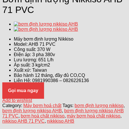
71 PVC
Máy bơm định lượng Nikkiso
Model: AHB 71 PVC
Công suất: 370 W
Điện áp: 3 pha 380v
Lưu lượng: 651 L/h
Áp suất: 3 kg/cm2
Xuất xứ: Taiwan
Bảo hành 12 tháng, đầy đủ CO,CQ
Liên Hệ: 0981990386 – 0826226136
Gọi mua ngay
Add to wishlist
Category:
Máy bơm hoá chất
Tags:
bơm định lượng nikkiso
,
bơm định lượng nikkiso AHB
,
bơm định lượng nikkiso AHB
71 PVC
,
bơm hoá chất nikkiso
,
máy bơm hoá chất nikkiso
,
nikkiso AHB 71 PVC
,
nikkkiso AHB