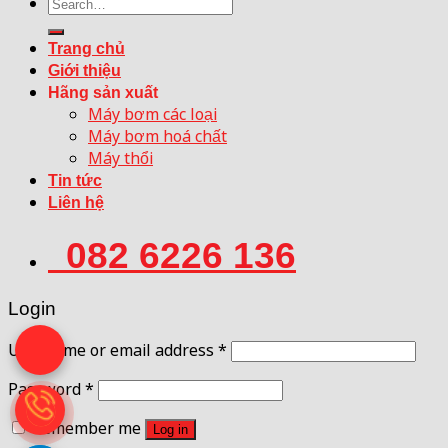
Search
for:
Trang chủ
Giới thiệu
Hãng sản xuất
Máy bơm các loại
Máy bơm hoá chất
Máy thổi
Tin tức
Liên hệ
082 6226 136
Login
Username or email address
*
Password
*
Remember me
Log in