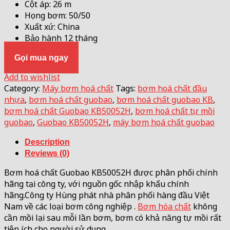
Cột áp: 26 m
Họng bơm: 50/50
Xuất xứ: China
Bảo hành 12 tháng
Gọi mua ngay
Add to wishlist
Category:
Máy bơm hoá chất
Tags:
bơm hoá chất đầu
nhựa
,
bơm hoá chất guobao
,
bơm hoá chất guobao KB
,
bơm hoá chất Guobao KB50052H
,
bơm hoá chất tự mồi
guobao
,
Guobao KB50052H
,
máy bơm hoá chất guobao
Description
Reviews (0)
Bơm hoá chất Guobao KB50052H được phân phối chính
hãng tại công ty, với nguồn gốc nhập khẩu chính
hãng.Công ty Hùng phát nhà phân phối hàng đầu Việt
Nam về các loại bơm công nghiệp .
Bơm hóa chất
không
cần mồi lại sau mỗi lần bơm, bơm có khả năng tự mồi rất
tiện ích cho người sử dụng.