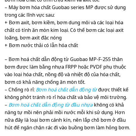
– Máy bơm hóa chất Guobao series MP được sử dụng
trong các lĩnh vực sau:
+ Bơm axit, bơm kiềm, bơm dung môi và các loại hóa
chất có tính ăn mòn kim loại. Có thể bơm các loại axit
loãng, bơm axit đặc nóng
+ Bơm nước thải có lẫn hóa chất
– Bơm hoá chất dẫn động từ Guobao MP-F-255 thân
bơm được làm bằng nhựa FRPP hoặc PVDF phụ thuộc
vào loại hóa chất, nồng độ và nhiệt độ của hóa chất,
bơm có khả năng chống ăn mòn tốt.
– Chống rò rỉ:
Bơm hoá chất dẫn động từ
được thiết kế
không phớt tránh rò rỉ hóa chất và bảo vệ môi trường.
–
Bơm hoá chất dẫn động từ đầu nhựa
không có khả
năng tự mồi nên phải mồi nước mỗi khi sử dụng. Hơn
nữa đây là loại bơm cánh kín, nên lắp chõ bơm ở đầu
hút để ngăn chặn rác đi vào buồng bơm làm hỏng bơm.