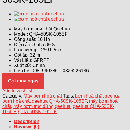
Máy bơm hoá chất Qeehua
Model: QHA-50SK-105EF
Công suất: 10 Hp
Điện áp: 3 pha 380v
Lưu lượng: 1250 lít/min
Cột áp: 32 m
Vật Liệu: GFRPP
Xuất xứ: China
Liên hệ: 0981990386 – 0826226136
Gọi mua ngay
Add to wishlist
Category:
Máy bơm hoá chất
Tags:
bơm hoá chất qeehua
,
bơm hoá chất qeehua QHA-50SK-105EF
,
máy bơm hoá
chất
,
máy bơm trục đứng qeehua
,
qeehua QHA-50SK-
105EF
,
QHA-50SK-105EF
Description
Reviews (0)