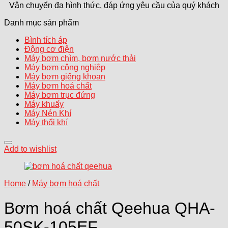
Vận chuyển đa hình thức, đáp ứng yêu cầu của quý khách
Danh mục sản phẩm
Bình tích áp
Động cơ điện
Máy bơm chìm, bơm nước thải
Máy bơm công nghiệp
Máy bơm giếng khoan
Máy bơm hoá chất
Máy bơm trục đứng
Máy khuấy
Máy Nén Khí
Máy thổi khí
Add to wishlist
Home
/
Máy bơm hoá chất
Bơm hoá chất Qeehua QHA-
50SK-105EF